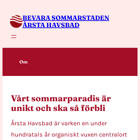
Hoppa
till
BEVARA SOMMARSTADEN
innehåll
ÅRSTA HAVSBAD
Om
Vårt sommarparadis är
unikt och ska så förbli
Årsta Havsbad är varken en under
hundratals år organiskt vuxen centralort